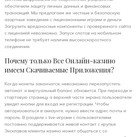
обеспечили защиту личных данных и финансовых
транзакций. Мы предлагаем же честные и безопасную
азартные заведения с лицензионными играми и деньги.
Загрузить вредоносные компоненты с проверенного сайта
с лицензией невозможно. Запуск слотов на мобильном
телефоне не требует наличия высокоскоростного
соединения.
Почему только Все Онлайн-казино
имеем Скачиваемые Приложения?
Когда монеты закончатся, невозможно перезапустить
автомат, и виртуальный баланс обновится. При переходе и
стартовую страницу а верхней части экрана пользователи
увидят кнопки для входа же регистрации. Чтобы
авторизоваться в аккаунте, нужно ввести адрес почты и
пароль. В разделе с live-играми с пользователями
постоянно поддерживается живой контакт с крупье.
Эксклавов клиенты казино может общаться с со