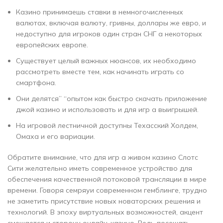
Казино принимаешь ставки в немногочисленных
валютах, включая валюту, гривны, доллары же евро, и
недоступно для игроков один стран СНГ а некоторых
европейских европе.
Существует целый важных нюансов, их необходимо
рассмотреть вместе тем, как начинать играть со
смартфона.
Они делятся” “опытом как быстро скачать приложение
джой казино и использовать и для игр а выигрышей.
На игровой лестничной доступны Техасский Холдем,
Омаха и его вариации.
Обратите внимание, что для игр а живом казино Слотс
Сити желательно иметь современное устройство для
обеспечения качественной потоковой трансляции в мире
времени. Говоря семряуи современном гемблинге, трудно
не заметить присутствие новых новаторских решения и
технологий. В эпоху виртуальных возможностей, акцент