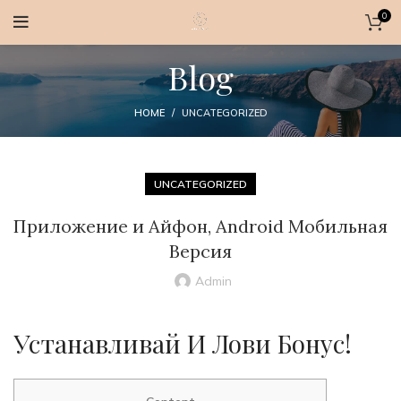
0
Blog
HOME
UNCATEGORIZED
UNCATEGORIZED
Приложение и Айфон, Android Мобильная
Версия
Admin
Устанавливай И Лови Бонус!