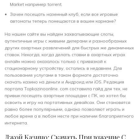
Market например torrent.
Зачем посещать наземный клуб, если все игровые
автоматы теперь помещаются в вашем кармане?
На нашем сайте вы найдем захватывающие слоты,
аутентичные игры с живыми дилерами и разнообразных
других азартных развлечений для быстрых же динамичных
ставок. Некогда, когда делать ставки в азартных играх
онлайн можно оказалось только с привязкой к
стационарному устройству, остались в недавнем. Для
пользования услугами в таком формате достаточно
скачать казино на деньги и Андроид или iOS. Редакция
портала Topkazinoonline. com составила гайд для тех, не
привык посещать азартные площадки с ПК, но хотел бы
освоить и игру на портативных девайсах. Они становятся
равно более популярными, однако позволяют играть и
любое время а в любом месте при наличии благоприятного
интернета.
Джой Казино: Скачать Приложение С