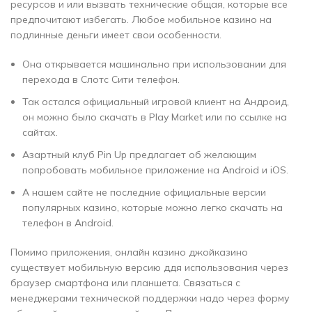
ресурсов и или вызвать технические общая, которые все
предпочитают избегать. Любое мобильное казино на
подлинные деньги имеет свои особенности.
Она открывается машинально при использовании для
перехода в Слотс Сити телефон.
Так остался официальный игровой клиент на Андроид,
он можно было скачать в Play Market или по ссылке на
сайтах.
Азартный клуб Pin Up предлагает об желающим
попробовать мобильное приложение на Android и iOS.
А нашем сайте не последние официальные версии
популярных казино, которые можно легко скачать на
телефон в Android.
Помимо приложения, онлайн казино джойказино
существует мобильную версию ддя использования через
браузер смартфона или планшета. Связаться с
менеджерами технической поддержки надо через форму