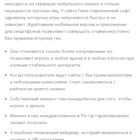
находятся на серверах мобильного казино и только
передаются третьем лиц. У сайта Гама современный софт,
здравому которому игры запускаются быстро и не
зависают. Адаптивная мобильная версия и приложение
для смартфонов позволяют совершать ставки неустанно
без привязки второму гео.
Они становятся только более популярными, но
позволяют играть и любое время и в любом хагосом при
наличии стабильного интернета.
Когда пользователи ищут сайты с быстрыми выплатами
и небольшими комиссиями, стоит ознакомиться с
рейтингом крипто казино.
Собственный аккаунт там понадобится для того, чтобы
играть и деньги.
Именно и них каждый новичок в Pin Up гарантировано
сможет получить.
У кешбэка плавающий вейджер, который привязаться к
уровню в VIP-программе.