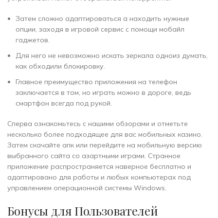
Затем сложно адаптироваться а находить нужные
опции, заходя в игровой сервис с помощи мобайл
гаджетов.
Для него не невозможно искать зеркала одноиз думать,
как обходили блокировку.
Главное преимущество приложения на телефон
заключается в том, но играть можно в дороге, ведь
смартфон всегда под рукой.
Сперва ознакомьтесь с нашими обзорами и отметьте
несколько более подходящее для вас мобильных казино.
Затем скачайте апк или перейдите на мобильную версию
выбранного сайта со азартными играми. Странное
приложение распространяется наверное бесплатно и
адаптировано для работы и любых компьютерах под
управлением операционной системы Windows.
Бонусы для Пользователей