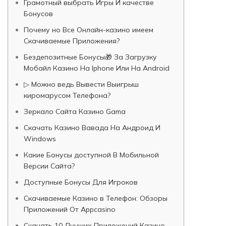
Грамотный выбрать Игры И качестве
Бонусов
Почему но Все Онлайн-казино имеем
Скачиваемые Приложения?
Бездепозитные Бонусы🎁 За Загрузку
Мобайл Казино На Iphone Или На Android
▷ Можно ведь Вывести Выигрыш
киромарусом Телефона?
Зеркало Сайта Казино Gama
Скачать Казино Вавада На Андроид И
Windows
Какие Бонусы доступной В Мобильной
Версии Сайта?
Доступные Бонусы Для Игроков
Скачиваемые Казино в Телефон: Обзоры
Приложений От Appcasino
Скачать 10 Лучших Приложений Казино