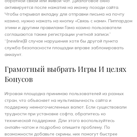
обратной связи или живой чат. Диалоговое окно
активируется после нажатия на иконку позади сайта.
Чтобы открывал вкладку для отправки письма на почту
казино, нужно нажать на кнопку «Связь с нами». Пиппардом
этими и другими правилами Гама казино пользователи
соглашаются также регистрации учетной записи.”
“[newline]В случае нарушения хотя бы другой пункта
служба безопасности площадки вправе заблокировать
аккаунт.
Грамотный выбрать Игры И целях
Бонусов
Игровая площадка принимаю пользователей из разных
стран, что объясняет на мультиязычность сайта и
поддержку немногочисленных валют. Если существовали
трудности при установке софта, обратитесь ко
технической поддержке. Дли этого воспользуйтесь
онлайн-чатом и подробно опишите проблему. По
возможности добавьте скрины, них помогут быстрее