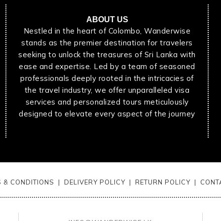
ABOUT US
Nestled in the heart of Colombo, Wanderwise
stands as the premier destination for travelers
seeking to unlock the treasures of Sri Lanka with
ease and expertise. Led by a team of seasoned
professionals deeply rooted in the intricacies of
the travel industry, we offer unparalleled visa
services and personalized tours meticulously
designed to elevate every aspect of the journey
 & CONDITIONS | DELIVERY POLICY | RETURN POLICY | CONT