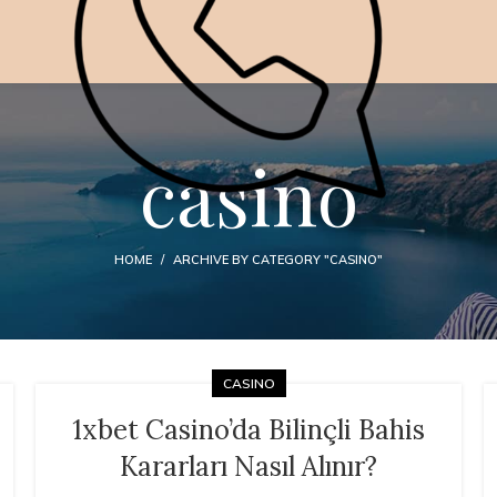
casino
HOME
ARCHIVE BY CATEGORY "CASINO"
CASINO
1xbet Casino’da Bilinçli Bahis
Kararları Nasıl Alınır?