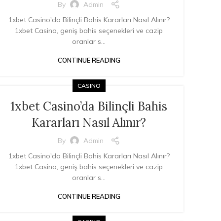
By
Admin
1xbet Casino'da Bilinçli Bahis Kararları Nasıl Alınır?
1xbet Casino, geniş bahis seçenekleri ve cazip
oranlar s...
CONTINUE READING
CASINO
1xbet Casino’da Bilinçli Bahis
Kararları Nasıl Alınır?
By
Admin
1xbet Casino'da Bilinçli Bahis Kararları Nasıl Alınır?
1xbet Casino, geniş bahis seçenekleri ve cazip
oranlar s...
CONTINUE READING