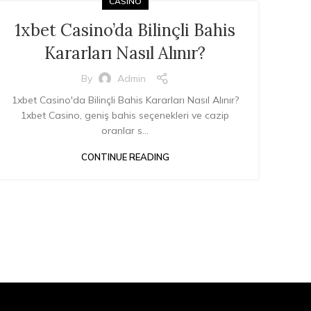
CASINO
1xbet Casino’da Bilinçli Bahis
Kararları Nasıl Alınır?
By
Admin
1xbet Casino'da Bilinçli Bahis Kararları Nasıl Alınır?
1xbet Casino, geniş bahis seçenekleri ve cazip
oranlar s...
CONTINUE READING