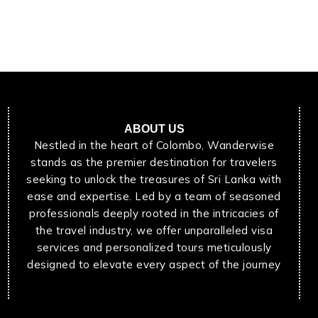
ABOUT US
Nestled in the heart of Colombo, Wanderwise
stands as the premier destination for travelers
seeking to unlock the treasures of Sri Lanka with
ease and expertise. Led by a team of seasoned
professionals deeply rooted in the intricacies of
the travel industry, we offer unparalleled visa
services and personalized tours meticulously
designed to elevate every aspect of the journey