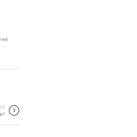
ermek
DER
ır?