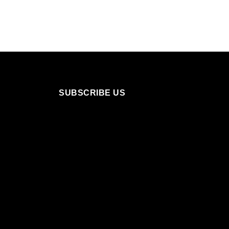
SUBSCRIBE US