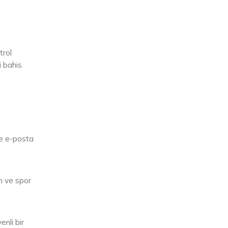
trol
i bahis
ve e-posta
n ve spor
enli bir