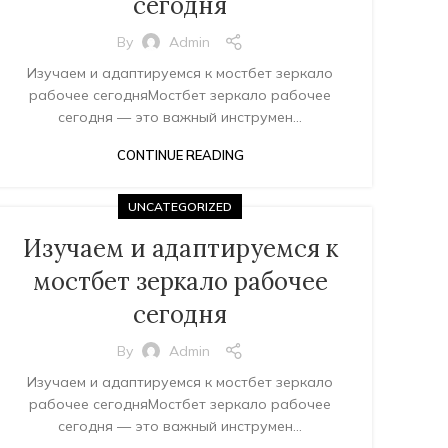
сегодня
By
Admin
Изучаем и адаптируемся к мостбет зеркало
рабочее сегодняМостбет зеркало рабочее
сегодня — это важный инструмен...
CONTINUE READING
UNCATEGORIZED
Изучаем и адаптируемся к
мостбет зеркало рабочее
сегодня
By
Admin
Изучаем и адаптируемся к мостбет зеркало
рабочее сегодняМостбет зеркало рабочее
сегодня — это важный инструмен...