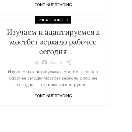
CONTINUE READING
UNCATEGORIZED
Изучаем и адаптируемся к
мостбет зеркало рабочее
сегодня
By
Admin
Изучаем и адаптируемся к мостбет зеркало
рабочее сегодняМостбет зеркало рабочее
сегодня — это важный инструмен...
CONTINUE READING