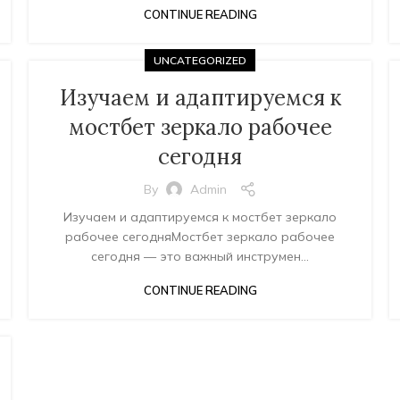
CONTINUE READING
UNCATEGORIZED
Изучаем и адаптируемся к
мостбет зеркало рабочее
сегодня
By
Admin
Изучаем и адаптируемся к мостбет зеркало
рабочее сегодняМостбет зеркало рабочее
сегодня — это важный инструмен...
CONTINUE READING