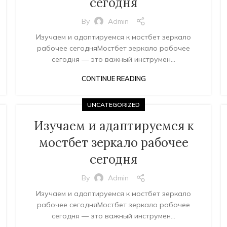
сегодня
By
Admin
Изучаем и адаптируемся к мостбет зеркало
рабочее сегодняМостбет зеркало рабочее
сегодня — это важный инструмен...
CONTINUE READING
UNCATEGORIZED
Изучаем и адаптируемся к
мостбет зеркало рабочее
сегодня
By
Admin
Изучаем и адаптируемся к мостбет зеркало
рабочее сегодняМостбет зеркало рабочее
сегодня — это важный инструмен...