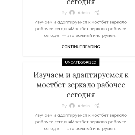
сегодня
By
Admin
Изучаем и адаптируемся к мостбет зеркало
рабочее сегодняМостбет зеркало рабочее
сегодня — это важный инструмен...
CONTINUE READING
UNCATEGORIZED
Изучаем и адаптируемся к
мостбет зеркало рабочее
сегодня
By
Admin
Изучаем и адаптируемся к мостбет зеркало
рабочее сегодняМостбет зеркало рабочее
сегодня — это важный инструмен...