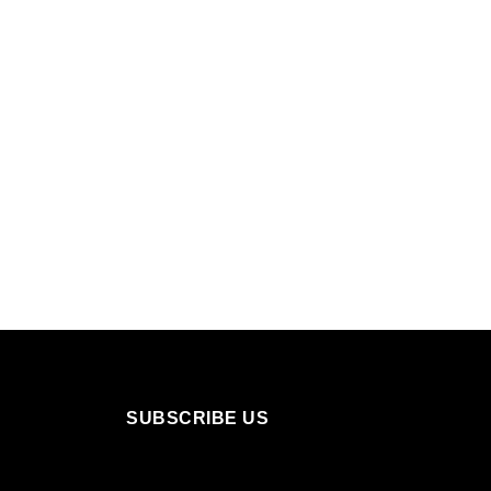
SUBSCRIBE US