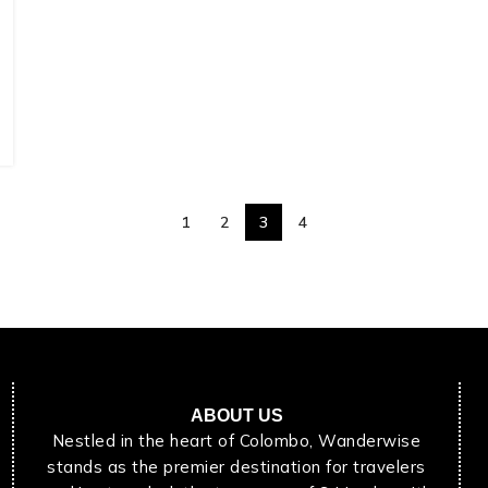
1
2
3
4
ABOUT US
Nestled in the heart of Colombo, Wanderwise
stands as the premier destination for travelers