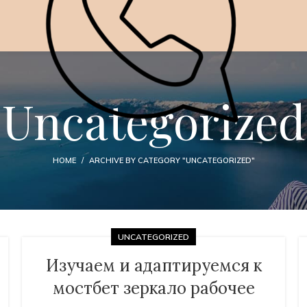
Uncategorized
HOME
ARCHIVE BY CATEGORY "UNCATEGORIZED"
UNCATEGORIZED
Изучаем и адаптируемся к
мостбет зеркало рабочее