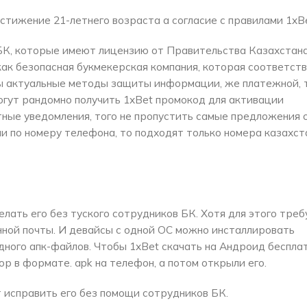
стижение 21-летнего возраста а согласие с правилами 1xBe
БК, которые имеют лицензию от Правительства Казахстана
как безопасная букмекерская компания, которая соответст
ы актуальные методы защиты информации, же платежной, 
могут рандомно получить 1xBet промокод для активации
ные уведомления, того не пропустить самые предложения 
и по номеру телефона, то подходят только номера казахст
елать его без туского сотрудников БК. Хотя для этого тре
нной почты. И девайсы с одной ОС можно инсталлировать
одного апк-файлов. Чтобы 1xBet скачать на Андроид беспла
р в формате. apk на телефон, а потом открыли его.
т исправить его без помощи сотрудников БК.