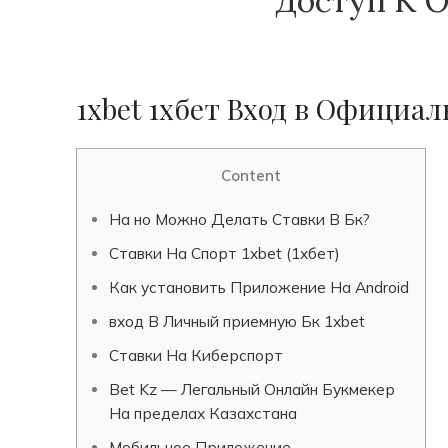
Доступ К 
1xbet 1хбет Вход в Официа
Content
На но Можно Делать Ставки В Бк?
Ставки На Спорт 1xbet (1хбет)
Как установить Приложение На Android
вход В Личный приемную Бк 1xbet
Ставки На Киберспорт
Bet Kz — Легальный Онлайн Букмекер
На пределах Казахстана
Мобильное Приложение