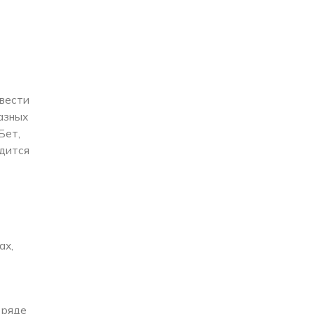
ввести
разных
Бет,
одится
ах,
 ряде